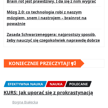
Brain rot jest prawdziwy. I da się z nim wygrać
Mózg 2.0: co technologia robi z naszym
mózgiem, snem i nastrojem – brainrot na
poważnie
Zasada Schwarzeneggera: najprostszy sposób,
żeby nauczyć się czegokolwiek naprawdę dobrze
KONIECZNIE PRZECZYTAJ!
EFEKTYWNA NAUKA
NAUKA
POLECANE
KURS: Jak uporać się z prokrastynacją
Bogna Białecka