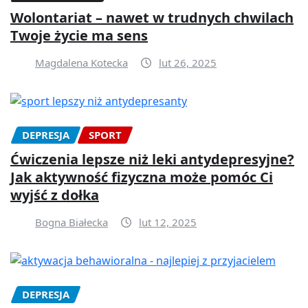
Wolontariat – nawet w trudnych chwilach
Twoje życie ma sens
Magdalena Kotecka
lut 26, 2025
DEPRESJA
SPORT
Ćwiczenia lepsze niż leki antydepresyjne?
Jak aktywność fizyczna może pomóc Ci
wyjść z dołka
Bogna Białecka
lut 12, 2025
DEPRESJA