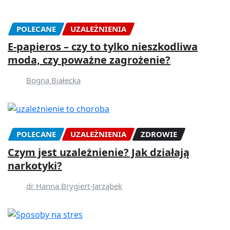
POLECANE
UZALEŻNIENIA
E-papieros – czy to tylko nieszkodliwa
moda, czy poważne zagrożenie?
Bogna Białecka
POLECANE
UZALEŻNIENIA
ZDROWIE
Czym jest uzależnienie? Jak działają
narkotyki?
dr Hanna Brygiert-Jarząbek