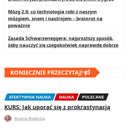
Mózg 2.0: co technologia robi z naszym
mózgiem, snem i nastrojem – brainrot na
poważnie
Zasada Schwarzeneggera: najprostszy sposób,
żeby nauczyć się czegokolwiek naprawdę dobrze
KONIECZNIE PRZECZYTAJ!
EFEKTYWNA NAUKA
NAUKA
POLECANE
KURS: Jak uporać się z prokrastynacją
Bogna Białecka