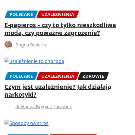
POLECANE
UZALEŻNIENIA
E-papieros – czy to tylko nieszkodliwa
moda, czy poważne zagrożenie?
Bogna Białecka
POLECANE
UZALEŻNIENIA
ZDROWIE
Czym jest uzależnienie? Jak działają
narkotyki?
dr Hanna Brygiert-Jarząbek