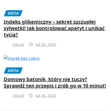
DIETA
Indeks glikemiczny – sekret szczupłej
sylwetki! Jak kontrolować apetyt i unikać
tycia?
Ola Gil
lut 28, 2025
DIETA
Domowy batonik, który nie tuczy?
Sprawdź ten przepis i zrób go w 10 minut!
Ola Gil
lut 28, 2025