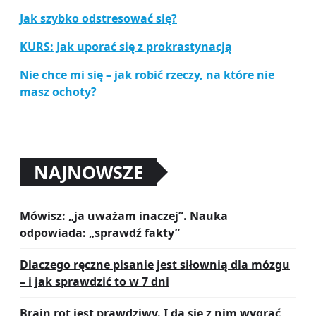
Jak szybko odstresować się?
KURS: Jak uporać się z prokrastynacją
Nie chce mi się – jak robić rzeczy, na które nie
masz ochoty?
NAJNOWSZE
Mówisz: „ja uważam inaczej”. Nauka
odpowiada: „sprawdź fakty”
Dlaczego ręczne pisanie jest siłownią dla mózgu
– i jak sprawdzić to w 7 dni
Brain rot jest prawdziwy. I da się z nim wygrać