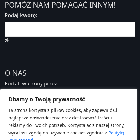
POMÓŻ NAM POMAGAĆ INNYM!
Podaj kwotę:
zł
O NAS
Portal tworzony przez:
Fundacja Edukacji Zdrowotnej i Psychoterapii
Dbamy o Twoją prywatność
PAMIĘTAJ O NAS ROZLICZAJĄC 1,5%
Ta strona korzysta z plików cookies, aby zapewnić Ci
najlepsze doświadczenia oraz dostosować treści i
PRZECZYTAJ JAK:
reklamy do Twoich potrzeb. Korzystając z naszej strony,
wyrażasz zgodę na używanie cookies zgodnie z
Polityką