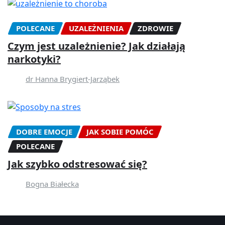
POLECANE
UZALEŻNIENIA
ZDROWIE
Czym jest uzależnienie? Jak działają
narkotyki?
dr Hanna Brygiert-Jarząbek
DOBRE EMOCJE
JAK SOBIE POMÓC
POLECANE
Jak szybko odstresować się?
Bogna Białecka