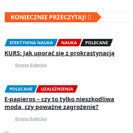
KONIECZNIE PRZECZYTAJ!
EFEKTYWNA NAUKA
NAUKA
POLECANE
KURS: Jak uporać się z prokrastynacją
Bogna Białecka
POLECANE
UZALEŻNIENIA
E-papieros – czy to tylko nieszkodliwa
moda, czy poważne zagrożenie?
Bogna Białecka