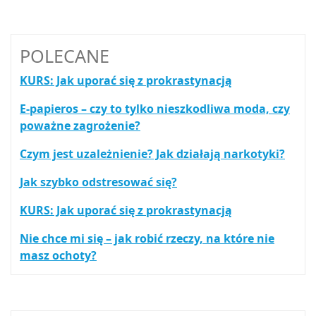
POLECANE
KURS: Jak uporać się z prokrastynacją
E-papieros – czy to tylko nieszkodliwa moda, czy
poważne zagrożenie?
Czym jest uzależnienie? Jak działają narkotyki?
Jak szybko odstresować się?
KURS: Jak uporać się z prokrastynacją
Nie chce mi się – jak robić rzeczy, na które nie
masz ochoty?