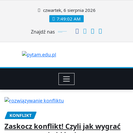
Skip
to
czwartek, 6 sierpnia 2026
content
7:49:03 AM
Znajdź nas
KONFLIKT
Zaskocz konflikt! Czyli jak wygrać