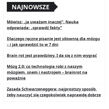
NAJNOWSZE
Mówisz: „ja uważam inaczej”. Nauka
odpowiada: „sprawdź fakty”
Dlaczego ręczne pisanie jest siłownią dla mózgu
– i jak sprawdzić to w 7 dni
Brain rot jest prawdziwy. I da się z nim wygrać
Mózg 2.0: co technologia robi z naszym
mózgiem, snem i nastrojem – brainrot na
poważnie
Zasada Schwarzeneggera: najprostszy sposób,
żeby nauczyć się czegokolwiek naprawdę dobrze