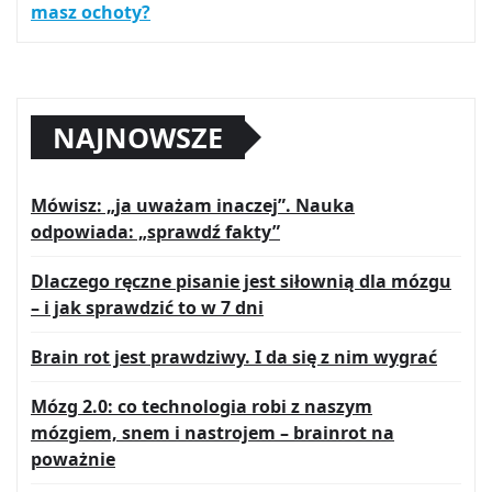
masz ochoty?
NAJNOWSZE
Mówisz: „ja uważam inaczej”. Nauka
odpowiada: „sprawdź fakty”
Dlaczego ręczne pisanie jest siłownią dla mózgu
– i jak sprawdzić to w 7 dni
Brain rot jest prawdziwy. I da się z nim wygrać
Mózg 2.0: co technologia robi z naszym
mózgiem, snem i nastrojem – brainrot na
poważnie