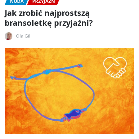
NUDA
PRZYJAŹŃ
Jak zrobić najprostszą
bransoletkę przyjaźni?
Ola Gil