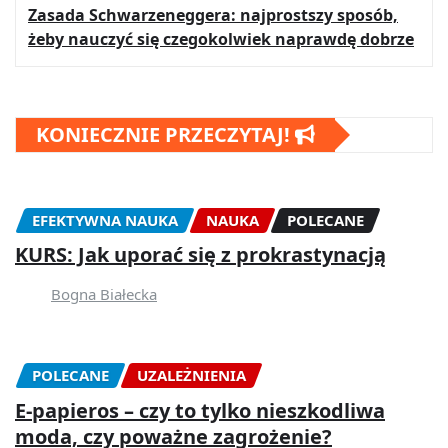
Zasada Schwarzeneggera: najprostszy sposób,
żeby nauczyć się czegokolwiek naprawdę dobrze
KONIECZNIE PRZECZYTAJ!
EFEKTYWNA NAUKA
NAUKA
POLECANE
KURS: Jak uporać się z prokrastynacją
Bogna Białecka
POLECANE
UZALEŻNIENIA
E-papieros – czy to tylko nieszkodliwa
moda, czy poważne zagrożenie?