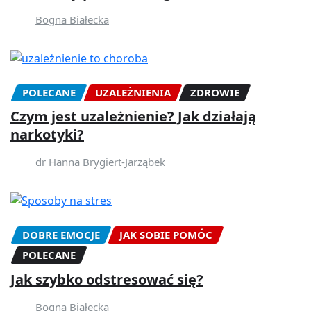
Bogna Białecka
POLECANE
UZALEŻNIENIA
ZDROWIE
Czym jest uzależnienie? Jak działają
narkotyki?
dr Hanna Brygiert-Jarząbek
DOBRE EMOCJE
JAK SOBIE POMÓC
POLECANE
Jak szybko odstresować się?
Bogna Białecka