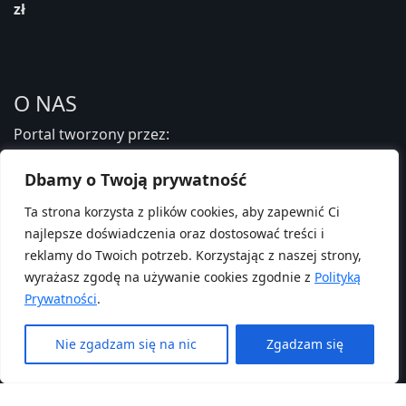
zł
O NAS
Portal tworzony przez:
Fundacja Edukacji Zdrowotnej i Psychoterapii
Dbamy o Twoją prywatność
PAMIĘTAJ O NAS ROZLICZAJĄC 1,5%
Ta strona korzysta z plików cookies, aby zapewnić Ci
najlepsze doświadczenia oraz dostosować treści i
PRZECZYTAJ JAK:
reklamy do Twoich potrzeb. Korzystając z naszej strony,
wyrażasz zgodę na używanie cookies zgodnie z
Polityką
Prywatności
.
Nie zgadzam się na nic
Zgadzam się
© 2025 |
Fundacja Edukacji Zdrowotnej i Psychoterapii