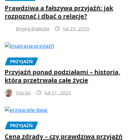
Prawdziwa a fałszywa przyjaźń: jak
rozpoznać i dbać o relacje?
Bogna Białecka
lut 25, 2025
PRZYJAŹŃ
Przyjaźń ponad podziałami – historia,
która przetrwała całe życie
Ola Gil
lut 21, 2025
PRZYJAŹŃ
Cena zdrady – czy prawdziwa przyjaźń