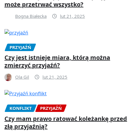
może przetrwać wszystko?
Bogna Białecka
lut 21, 2025
PRZYJAŹŃ
Czy jest istnieje miara, którą można
zmierzyć przyjaźń?
Ola Gil
lut 21, 2025
KONFLIKT
PRZYJAŹŃ
Czy mam prawo ratować koleżankę przed
złą przyjaźnią?