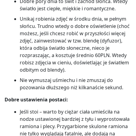
Dobre pory dnia to świt i zachód słońca. Wtedy
światło jest ciepłe, miękkie i romantyczne.
Unikaj robienia zdjęć w środku dnia, w pełnym
słońcu. Trudno wtedy o dobre oświetlenie (choć
możesz, jeśli chcesz robić w przyszłości więcej
zdjęć, zainwestować w tzw. blendę (dyfuzor),
która odbija światło słoneczne, nieco je
rozpraszając, a kosztuje średnio 60PLN. Wtedy
robisz zdjęcia w cieniu, doświetlając je światłem
odbitym od blendy).
Nie wymuszaj uśmiechu i nie zmuszaj do
pozowania dłuższego niż kilkanaście sekund.
Dobre ustawienia postaci:
Jeśli stoi – warto by ciężar ciała umieściła na
nodze ustawionej bardziej z tyłu i wyprostowała
ramiona i plecy. Przygarbione skulone ramiona
nie tylko wyglądają fatalnie, ale dodają na