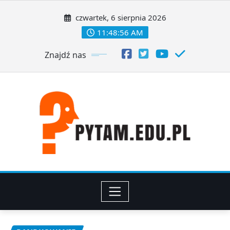
Skip
to
czwartek, 6 sierpnia 2026
content
11:48:56 AM
Znajdź nas