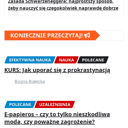
Zasada Schwarzeneggera: najprostszy sposób,
żeby nauczyć się czegokolwiek naprawdę dobrze
KONIECZNIE PRZECZYTAJ!
EFEKTYWNA NAUKA
NAUKA
POLECANE
KURS: Jak uporać się z prokrastynacją
Bogna Białecka
POLECANE
UZALEŻNIENIA
E-papieros – czy to tylko nieszkodliwa
moda, czy poważne zagrożenie?