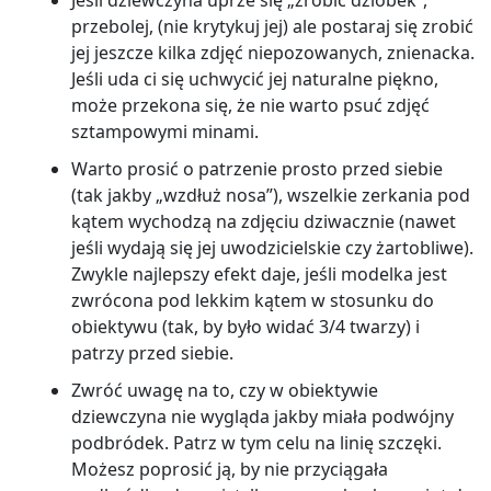
przebolej, (nie krytykuj jej) ale postaraj się zrobić
jej jeszcze kilka zdjęć niepozowanych, znienacka.
Jeśli uda ci się uchwycić jej naturalne piękno,
może przekona się, że nie warto psuć zdjęć
sztampowymi minami.
Warto prosić o patrzenie prosto przed siebie
(tak jakby „wzdłuż nosa”), wszelkie zerkania pod
kątem wychodzą na zdjęciu dziwacznie (nawet
jeśli wydają się jej uwodzicielskie czy żartobliwe).
Zwykle najlepszy efekt daje, jeśli modelka jest
zwrócona pod lekkim kątem w stosunku do
obiektywu (tak, by było widać 3/4 twarzy) i
patrzy przed siebie.
Zwróć uwagę na to, czy w obiektywie
dziewczyna nie wygląda jakby miała podwójny
podbródek. Patrz w tym celu na linię szczęki.
Możesz poprosić ją, by nie przyciągała