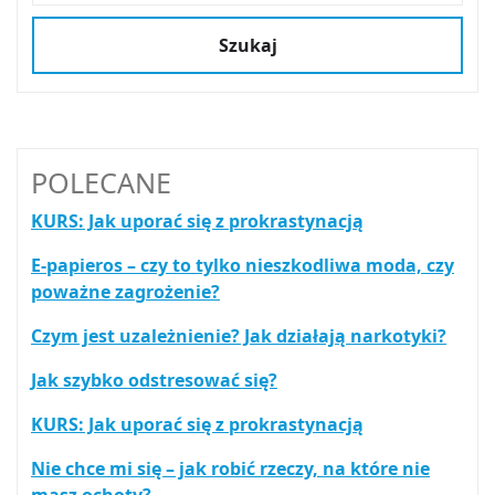
Szukaj
POLECANE
KURS: Jak uporać się z prokrastynacją
E-papieros – czy to tylko nieszkodliwa moda, czy
poważne zagrożenie?
Czym jest uzależnienie? Jak działają narkotyki?
Jak szybko odstresować się?
KURS: Jak uporać się z prokrastynacją
Nie chce mi się – jak robić rzeczy, na które nie
masz ochoty?