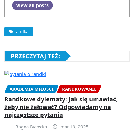
View all posts
randka
PRZECZYTAJ TEŻ:
AKADEMIA MIŁOŚCI
RANDKOWANIE
Randkowe dylematy: Jak się umawiać,
żeby nie żałować? Odpowiadamy na
najczęstsze pytania
Bogna Białecka
mar 19, 2025