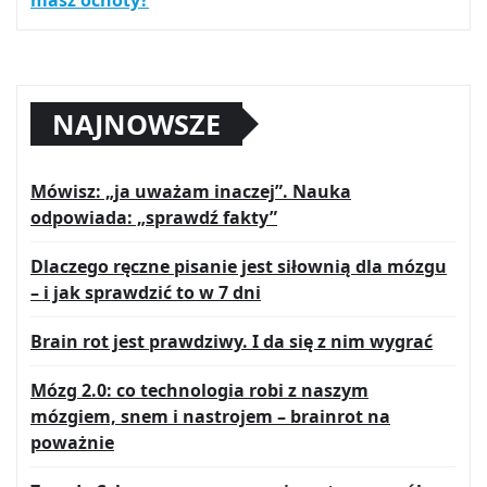
NAJNOWSZE
Mówisz: „ja uważam inaczej”. Nauka
odpowiada: „sprawdź fakty”
Dlaczego ręczne pisanie jest siłownią dla mózgu
– i jak sprawdzić to w 7 dni
Brain rot jest prawdziwy. I da się z nim wygrać
Mózg 2.0: co technologia robi z naszym
mózgiem, snem i nastrojem – brainrot na
poważnie